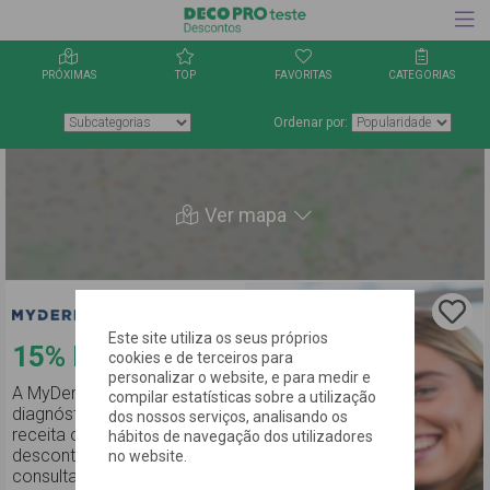
PRÓXIMAS
TOP
FAVORITAS
CATEGORIAS
Ordenar por:
Ver mapa
Este site utiliza os seus próprios
15%
Desconto
cookies e de terceiros para
personalizar o website, e para medir e
A MyDermaCare oferece-te
compilar estatísticas sobre a utilização
diagnóstico, tratamento e
dos nossos serviços, analisando os
receita online com 15%
hábitos de navegação dos utilizadores
desconto em vários tipos de
no website.
consulta!