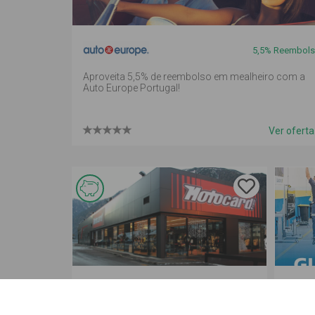
em
mealheiro
5,5% Reembols
Aproveita 5,5% de reembolso em mealheiro com a
Auto Europe Portugal!
Ver ofert
Esta
oferta é
de
reembolso
2% de reembolso
em