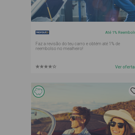
reembolso
em
mealheiro
Até 1%
Reembol
Faz a revisão do teu carro e obtém até 1% de
reembolso no mealheiro!
Ver ofert
Esta
oferta é
de
reembolso