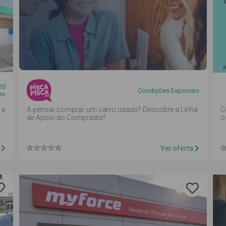
20
Condições Especiais
ro
 a
A pensar comprar um carro usado? Descobre a Linha
C
de Apoio ao Comprador!
o
a
Ver oferta