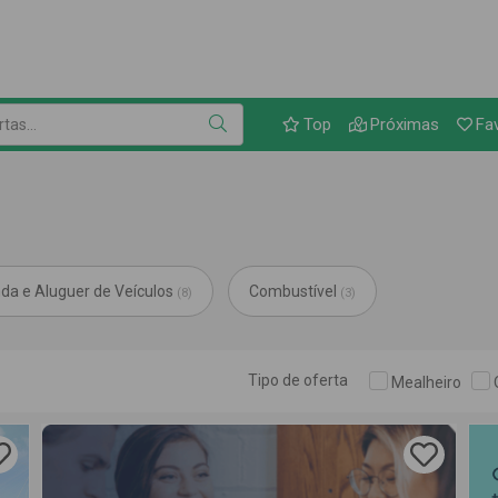
Link para as ofer
as...
Top
Próximas
Fa
da e Aluguer de Veículos
Combustível
(8)
(3)
Tipo de oferta
Mealheiro