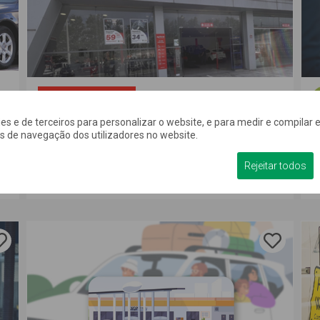
so
Até 33% desconto
kies e de terceiros para personalizar o website, e para medir e compilar e
Na hora de fazer o check-up ao teu automóvel, a
F
os de navegação dos utilizadores no website.
Myforce tem a maior rede própria de...
o
Rejeitar todos
a
Ver oferta