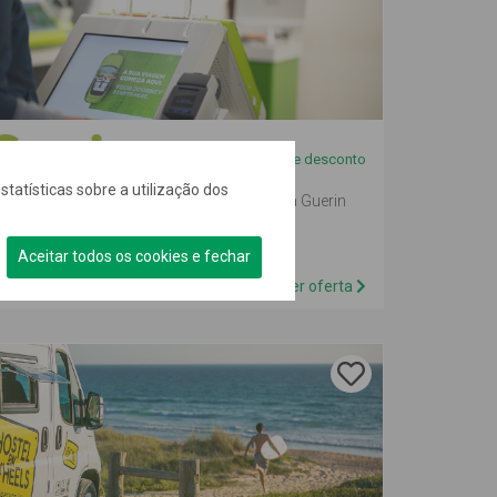
10% de desconto
statísticas sobre a utilização dos
az do caminho a melhor parte da viagem: a Guerin
ferece-te 10% de desconto, em todas...
Aceitar todos os cookies e fechar
Ver oferta