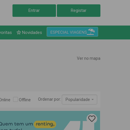
Entrar
Registar
tas
voritas
Novidades
Ver no mapa
Ordenar por:
Popularidade
Online
Offline