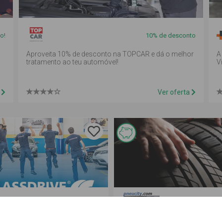
o!
10% de desconto
Aproveita 10% de desconto na TOPCAR e dá o melhor
A
tratamento ao teu automóvel!
V
a
Ver oferta
Esta
oferta é
de
reembolso
20% Desconto
2%
re
em