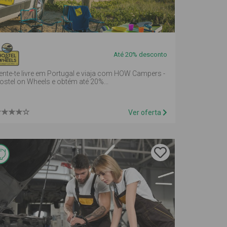
Até 20% desconto
ente-te livre em Portugal e viaja com HOW Campers -
ostel on Wheels e obtém até 20%...
Ver oferta
Esta
oferta é
de
reembolso