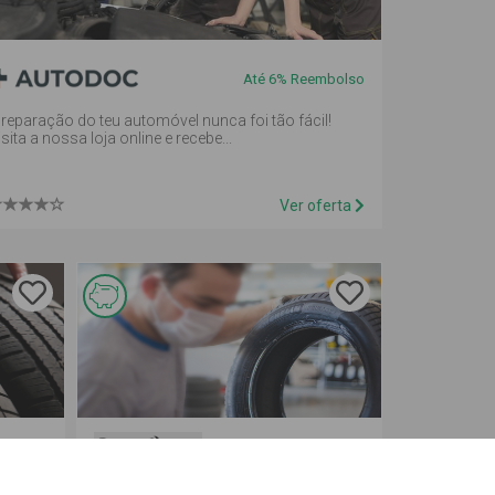
em
mealheiro
Até 6% Reembolso
 reparação do teu automóvel nunca foi tão fácil!
isita a nossa loja online e recebe...
Ver oferta
Esta
oferta é
de
reembolso
embolso
3% reembolso
em