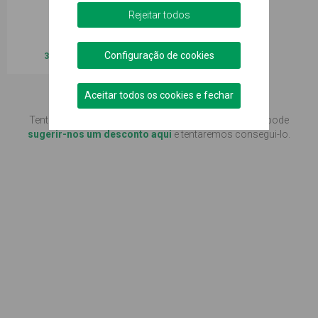
Rejeitar todos
Configuração de cookies
3% de reembolso!
Aceitar todos os cookies e fechar
Não encontra o que procura?
Tente procurar em
todos os distritos
, ou se preferir, pode
sugerir-nos um desconto aqui
e tentaremos consegui-lo.