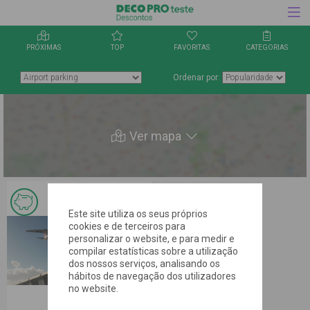
PRÓXIMAS
TOP
FAVORITAS
CATEGORIAS
Ordenar por:
Ver mapa
Clica aqui
para
Este site utiliza os seus próprios
guardares
cookies e de terceiros para
a oferta
personalizar o website, e para medir e
nos
favoritos
compilar estatísticas sobre a utilização
dos nossos serviços, analisando os
hábitos de navegação dos utilizadores
no website.