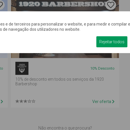
kies e de terceiros para personalizar o website, e para medir e compilar e
os de navegação dos utilizadores no website.
Rejeitar todos
to
10%
Desconto
10% de desconto em todos os serviços da 1920
Barbershop
a
Ver oferta
Não encontra o que procura?