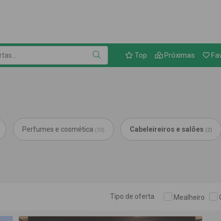
Link para as ofer
as...
Top
Próximas
Fa
Perfumes e cosmética
Cabeleireiros e salões
(33)
(2)
Tipo de oferta
Mealheiro