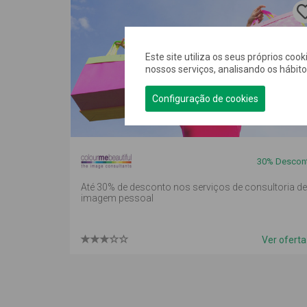
Este site utiliza os seus próprios coo
nossos serviços, analisando os hábit
Configuração de cookies
30%
Descon
Até 30% de desconto nos serviços de consultoria de
imagem pessoal
Ver ofert