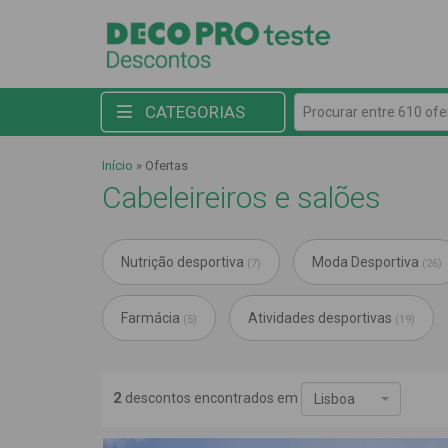
Procurar entre 610 ofert
CATEGORIAS
Início
»
Ofertas
Cabeleireiros e salões
Nutrição desportiva
Moda Desportiva
(7)
(26)
Farmácia
Atividades desportivas
(5)
(19)
2
descontos encontrados em
Lisboa