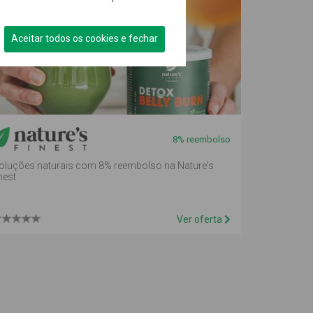
oferta é
de
Aceitar todos os cookies e fechar
reembolso
em
mealheiro
8% reembolso
oluções naturais com 8% reembolso na Nature's
nest
Ver oferta