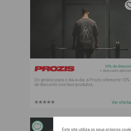
10% de descon
+ desconto adicion
Do ginásio para o dia‑a‑dia: a Prozis oferece-te 10%
de desconto nos teus produtos...
Ver ofert
Esta
Este site utiliza os seus próprios coo