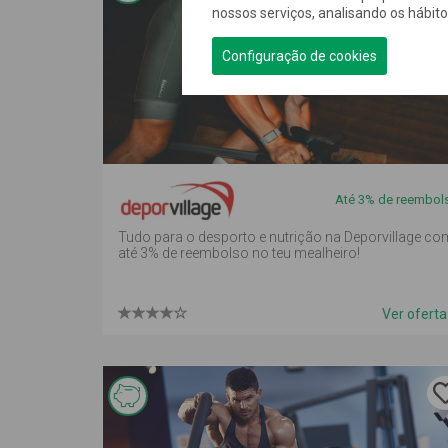
nossos serviços, analisando os hábit
oferta é
de
Configuração de cookies
reembolso
em
mealheiro
Até 3% de reembol
Tudo para o desporto e nutrição na Deporvillage co
até 3% de reembolso no teu mealheiro!
Ver ofert
Esta
oferta é