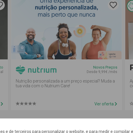
to
Novos Preços
al
Desde 9,99€ /mês
Nutrição personalizada a um preço especial? Muda a
A
tua vida com o Nutrium Care!
c
a
Ver oferta
Esta
kies e de terceiros para personalizar o website, e para medir e compilar e