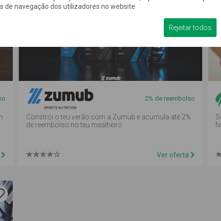
os de navegação dos utilizadores no website.
oferta é
de
Rejeitar todos
reembolso
em
mealheiro
so
2% de reembolso
m
Constrói o teu verão com a Zumub e acumula até 2%
S
de reembolso no teu mealheiro
fi
a
Ver oferta