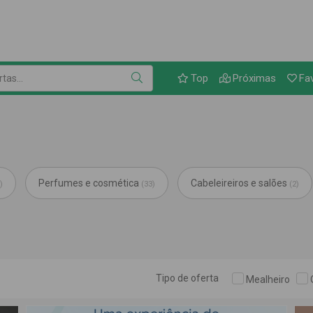
Link para as ofer
as...
Top
Próximas
Fa
Perfumes e cosmética
Cabeleireiros e salões
)
(33)
(2)
Tipo de oferta
Mealheiro