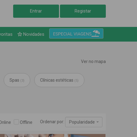
Entrar
Registar
tas
voritas
Novidades
Ver no mapa
Spas
Clínicas estéticas
(3)
(5)
Ordenar por:
Popularidade
Online
Offline