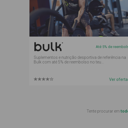
de
reembolso
em
mealheiro
Até 5% de reembol
Suplementos e nutrição desportiva de referência na
Bulk com até 5% de reembolso no teu...
Ver ofert
Tente procurar em
tod