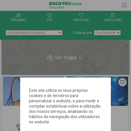
PRÓXIMAS
TOP
FAVORITAS
CATEGORIAS
Ordenar por:
Ver mapa
Clica aqui
Clica 
para
para
Este site utiliza os seus próprios
guardares
guard
cookies e de terceiros para
a oferta
a ofer
personalizar o website, e para medir e
nos
nos
favoritos
favor
compilar estatísticas sobre a utilização
dos nossos serviços, analisando os
hábitos de navegação dos utilizadores
no website.