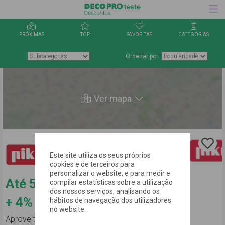
PRÓXIMAS
TOP
FAVORITAS
CATEGORIAS
Ordenar por:
Ver mapa
Esta
Este site utiliza os seus próprios
oferta é
cookies e de terceiros para
personalizar o website, e para medir e
de
Até 55% desconto
compilar estatísticas sobre a utilização
dos nossos serviços, analisando os
reembolso
+ 4% reembolso
hábitos de navegação dos utilizadores
no website.
em
Aproveita os descontos