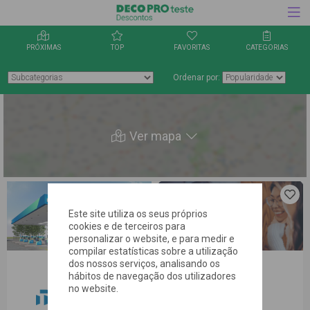
PRÓXIMAS
TOP
FAVORITAS
CATEGORIAS
Ordenar por:
Ver mapa
Clica aqui
Clica 
para
para
Este site utiliza os seus próprios
guardares
guard
cookies e de terceiros para
a oferta
a ofer
personalizar o website, e para medir e
nos
nos
favoritos
favor
compilar estatísticas sobre a utilização
dos nossos serviços, analisando os
hábitos de navegação dos utilizadores
no website.