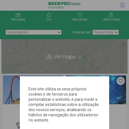
PRÓXIMAS
TOP
FAVORITAS
CATEGORIAS
Ordenar por:
Ver mapa
Clica aqui
Clica 
para
para
Este site utiliza os seus próprios
guardares
guard
cookies e de terceiros para
a oferta
a ofer
personalizar o website, e para medir e
nos
nos
favoritos
favor
compilar estatísticas sobre a utilização
dos nossos serviços, analisando os
hábitos de navegação dos utilizadores
no website.