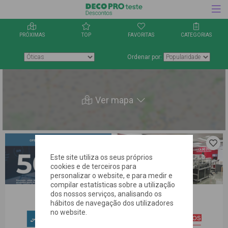
PRÓXIMAS
TOP
FAVORITAS
CATEGORIAS
Ordenar por:
Ver mapa
Clica aqui
Clica 
para
para
Este site utiliza os seus próprios
guardares
guard
cookies e de terceiros para
a oferta
a ofer
personalizar o website, e para medir e
nos
nos
favoritos
favor
compilar estatísticas sobre a utilização
dos nossos serviços, analisando os
hábitos de navegação dos utilizadores
no website.