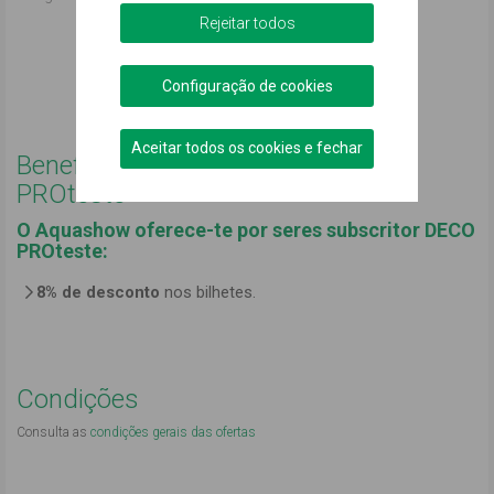
Rejeitar todos
Comprar online
Configuração de cookies
Podemos ajudar?
Aceitar todos os cookies e fechar
Benefícios exclusivos para DECO
PROteste
O Aquashow oferece-te por seres subscritor DECO
PROteste:
8% de desconto
nos bilhetes.
Condições
Consulta as
condições gerais das ofertas