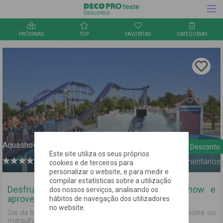
PRÓXIMAS
TOP
FAVORITAS
CATEGORIAS
Inquérito
Clica aqu
para
guardar
a oferta
nos
favorito
Aquashow
8%
Desconto
Este site utiliza os seus próprios
0
Comentários
cookies e de terceiros para
personalizar o website, e para medir e
compilar estatísticas sobre a utilização
Desfruta de um dia em cheio no Aquashow e
dos nossos serviços, analisando os
aproveita 8% de desconto!
hábitos de navegação dos utilizadores
no website.
Sai da boca de uma cobra gigante diretamente numa piscina ou
mergulha na maior piscina de ondas em Portugal!