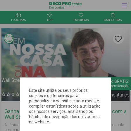
PRÓXIMAS
TOP
FAVORITAS
CATEGORIAS
Inquérito
Informação Link Mágico
Clica aqu
para
guardar
a oferta
nos
favorito
Wall Street English Portugal
1 mês intensivo GRÁTIS!
Com certificação
Este site utiliza os seus próprios
0
Comentários
cookies e de terceiros para
personalizar o website, e para medir e
compilar estatísticas sobre a utilização
Ganha um curso de inglês intensivo de verão com a
dos nossos serviços, analisando os
Wall Street Institute!
hábitos de navegação dos utilizadores
no website.
A única escola de Inglês em que podes alternar entre aulas
presenciais e aulas online de acordo com a tua vontade!