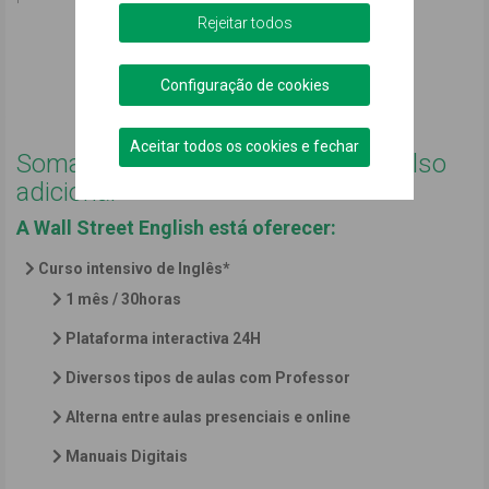
Rejeitar todos
Saber Mais
Configuração de cookies
Podemos ajudar?
Aceitar todos os cookies e fechar
Soma no teu mealheiro um reembolso
adicional
A Wall Street English está oferecer:
Curso intensivo de Inglês
*
1 mês / 30horas
Plataforma interactiva 24H
Diversos tipos de aulas com Professor
Alterna entre aulas presenciais e online
Manuais Digitais