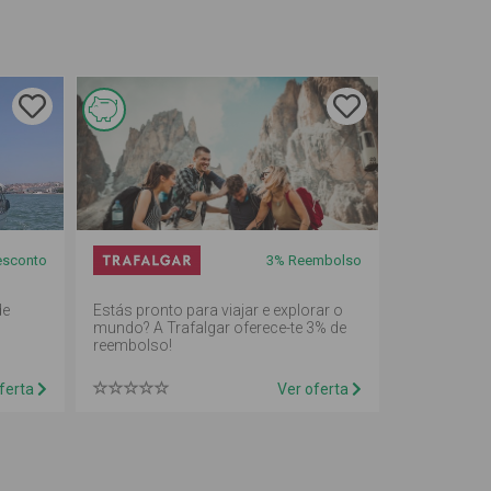
Esta
oferta é
de
reembolso
sconto
3%
Reembolso
em
mealheiro
de
Estás pronto para viajar e explorar o
mundo? A Trafalgar oferece-te 3% de
reembolso!
ferta
Ver oferta