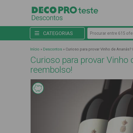
Procurar entre 615 ofert
CATEGORIAS
Início
»
Descontos
»
Curioso para provar Vinho de Ananás?
Curioso para provar Vinho
reembolso!
Esta
oferta é
de
reembolso
em
mealheiro