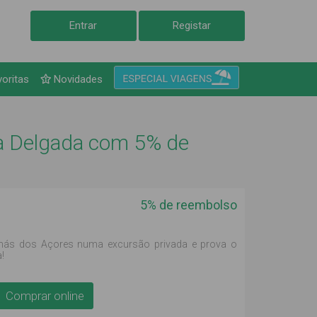
Entrar
Registar
voritas
Novidades
ta Delgada com 5% de
5% de reembolso
anás dos Açores numa excursão privada e prova o
!
Comprar online