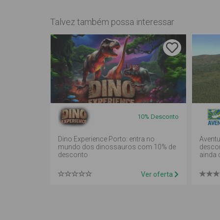
Talvez também possa interessar
10%
Desconto
Dino Experience Porto: entra no
Aventu
mundo dos dinossauros com 10% de
descon
desconto
ainda d
Ver oferta
Inquérito
Informação Link Mágico