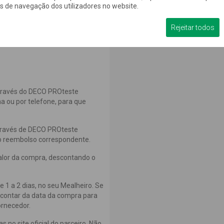
os de navegação dos utilizadores no website.
o
Transfira o dinheiro
e
para onde quiser
, é
Rejeitar todos
fácil!
través do DECO PROteste
a ou por telefone, para que
através de DECO PROteste
 o reembolso correspondente.
alor da compra, descontando o
e 1 a 2 dias, no seu Mealheiro. Se
 contar da data da compra para
rnecedor.
 no site oficial do parceiro. Não