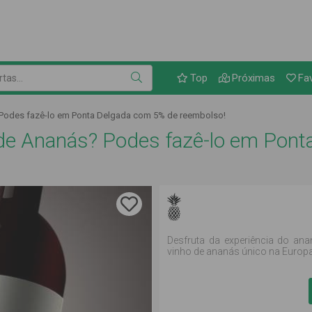
Link para as ofertas
as...
Top
Próximas
Fa
 Podes fazê-lo em Ponta Delgada com 5% de reembolso!
 de Ananás? Podes fazê-lo em Pon
Desfruta da experiência do an
vinho de ananás único na Europa