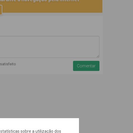
nsatisfeito
da
statísticas sobre a utilização dos