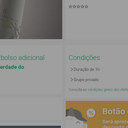
olso adicional
Condições
Herdade do
Duração de 1h
Grupo privado
Consulta as
condições gerais das ofert
Botão
Será apres
desconto d