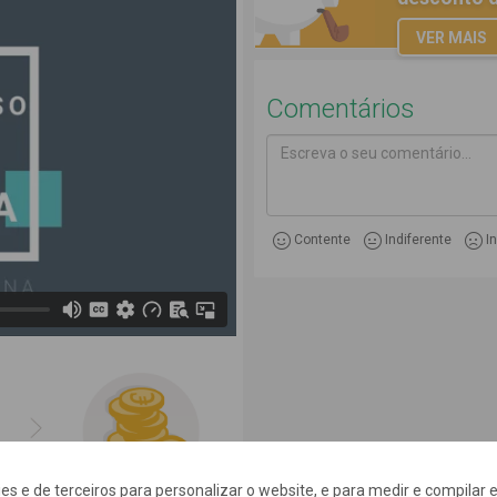
VER MAIS
Comentários
Escreva o seu comentário...
Contente
Indiferente
I
Página de comentários atualiza
kies e de terceiros para personalizar o website, e para medir e compilar e