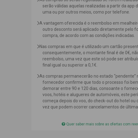
serão válidas aquelas realizadas a partir da app 
uma ou por outros meios, como por telefone.
A vantagem oferecida é o reembolso em mealheiro
outro desconto será aplicado diretamente pelo f
compra, de acordo com as condições indicadas.
Nas compras em que é utilizado um cartão prese
consequentemente, o montante final é de 0€, não 
reembolso, uma vez que este só pode ser atrib
final igual ou superior a 0,1€.
As compras permanecerão no estado “pendente” n
fornecedor confirme que todo o processo foi be
demorar entre 90 e 120 dias, consoante o fornec
voos, hotéis e alugueres de automóveis, este pe
começa depois do voo, do check-out do hotel ou
vez que podem ocorrer cancelamentos de última
Quer saber mais sobre as ofertas com re