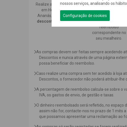
nossos serviços, analisando os hábit
Realize a sua compra
Quando
Herdade d
em Herdade do
Ananás
nos confirm
Configuração de cookies
Ananás,
não verá o
a sua compra,
desconto aplicado.
creditaremos o
reembolso
correspondente no
seu mealheiro.
As compras devem ser feitas sempre acedendo a
Descontos e nunca através de uma página extern
possa beneficiar do reembolso.
Caso realize uma compra sem ter acedido à loja 
Descontos, o fornecedor não poderá atribuir-lhe
A percentagem de reembolso calcula-se sobre o v
IVA, os gastos de envio, de gestão e taxas.
O dinheiro reembolsado será refletido, no espaço d
assim não for, contacte-nos no prazo de 1 mês a
que possamos apresentar uma reclamação ao fo
As compras só serão registadas se forem realizadas