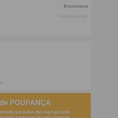
0
Comentários
Podemos ajudar?
as
 de POUPANÇA
entado um aviso das marcas com
urante a navegação pela Internet