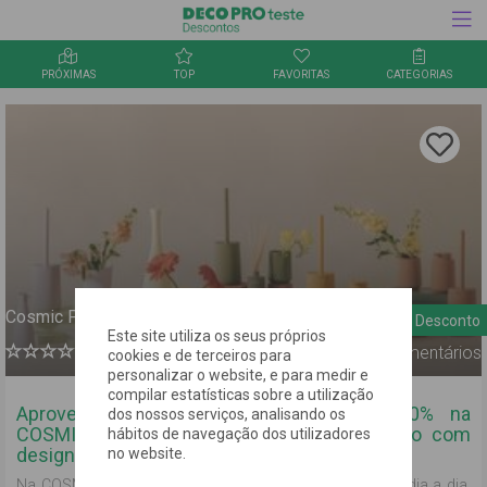
PRÓXIMAS
TOP
FAVORITAS
CATEGORIAS
Inquérito
Clica aqu
para
guardar
a oferta
nos
favorito
Cosmic PT
30%
Desconto
Este site utiliza os seus próprios
0
Comentários
cookies e de terceiros para
personalizar o website, e para medir e
compilar estatísticas sobre a utilização
Aproveita um desconto exclusivo de 30% na
dos nossos serviços, analisando os
COSMIC e transforma a tua casa de banho com
hábitos de navegação dos utilizadores
design e funcionalidade
no website.
Na COSMIC, acreditamos no design que melhora o teu dia a dia.