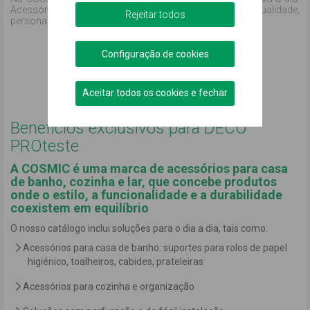
Acessórios para casa de banho e para o lar com qualidade,
Rejeitar todos
personalidade e caráter. Cosmic Brand, 100% tu.
Comprar online
Configuração de cookies
Podemos ajudar?
Aceitar todos os cookies e fechar
Benefícios exclusivos para DECO
PROteste
A COSMIC é uma marca de acessórios para casa
de banho, cozinha e lar, que concebe produtos
onde o estilo, a funcionalidade e a durabilidade
coexistem em equilíbrio
O nosso catálogo inclui soluções para o dia a dia, tais como:
Acessórios para casa de banho: suportes para rolos de papel
higiénico, toalheiros, cabides, prateleiras
Acessórios para cozinha e organização