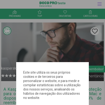
PRÓXIMAS
TOP
FAVORITAS
CATEGORIAS
Inquérito
Informação Link Mágico
Clica aqu
para
guardar
a oferta
nos
favorito
kaspersky
19% de reembolso!
Este site utiliza os seus próprios
0
Comentários
cookies e de terceiros para
personalizar o website, e para medir e
compilar estatísticas sobre a utilização
A Kaspersky oferece-te a mais completa proteção
dos nossos serviços, analisando os
para o mundo digital da tua família no PC, Mac e
hábitos de navegação dos utilizadores
dispositivos móveis! Tudo isto com 19% de
no website.
reembolso!