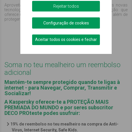
Aproveita ao máximo o nosso antivírus tradicional e as novas
Rejeitar todos
tecnologias de segurança adaptáveis. Uma combinação que
oferece uma solução altamente personalizada que, para além de
proteger os teus dispositivos, protege-te a ti.
Configuração de cookies
Comprar online
Aceitar todos os cookies e fechar
Podemos ajudar?
Soma no teu mealheiro um reembolso
adicional
Mantém-te sempre protegido quando te ligas à
internet - para Navegar, Comprar, Transmitir e
Socializar!
A Kaspersky oferece-te a PROTEÇÃO MAIS
PREMIADA DO MUNDO e por seres subscritor
DECO PROteste podes usufruir:
19% de reembolso
no teu mealheiro na compra de
Anti-
Virus, Internet Security, Safe Kids.