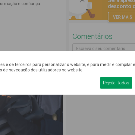
Será apres
formação e confiança.
desconto d
VER MAIS
Comentários
kies e de terceiros para personalizar o website, e para medir e compilar e
Escreva o seu comentário...
os de navegação dos utilizadores no website.
Contente
Indiferente
I
Página de comentários atualiza
Rejeitar todos