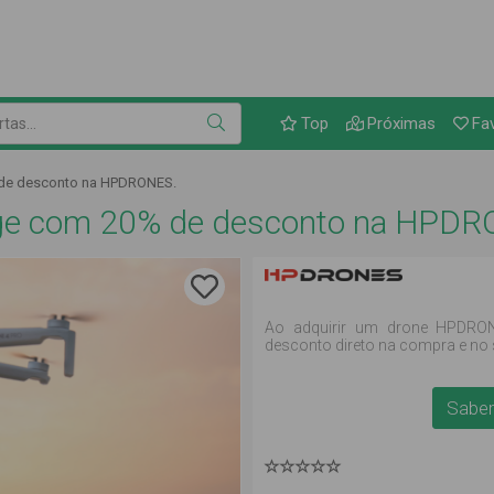
Link para as ofertas
as...
Top
Próximas
Fa
% de desconto na HPDRONES.
longe com 20% de desconto na HPD
Ao adquirir um drone HPDRON
desconto direto na compra e no 
Saber