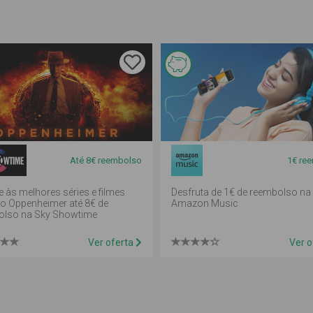
sta
Esta
erta é
oferta é
e
de
eembolso
reembolso
Até 8€ reembolso
1€ re
m
em
ealheiro
mealheiro
e às melhores séries e filmes
Desfruta de 1€ de reembolso na
 Oppenheimer até 8€ de
Amazon Music
olso na Sky Showtime
Ver oferta
Ver o