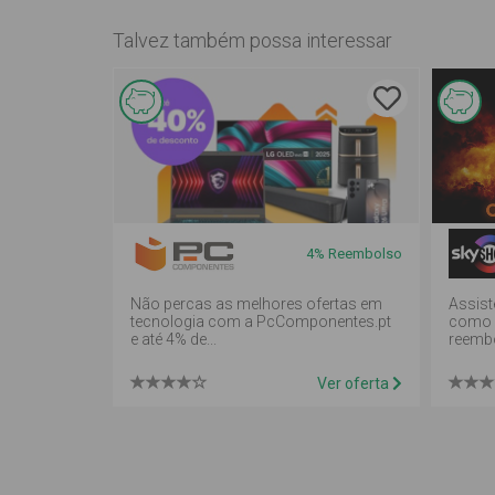
Talvez também possa interessar
Esta
E
oferta é
of
de
d
reembolso
r
4%
Reembolso
em
e
mealheiro
m
Não percas as melhores ofertas em
Assist
tecnologia com a PcComponentes.pt
como o
e até 4% de...
reemb
Ver oferta
Inquérito