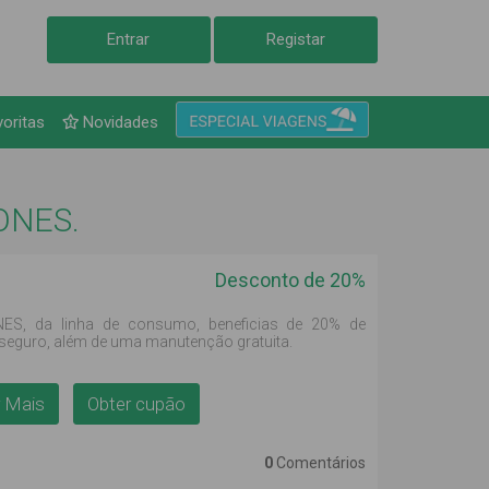
Entrar
Registar
voritas
Novidades
RONES.
Desconto de 20%
ES, da linha de consumo, beneficias de 20% de
seguro, além de uma manutenção gratuita.
 Mais
Obter cupão
0
Comentários