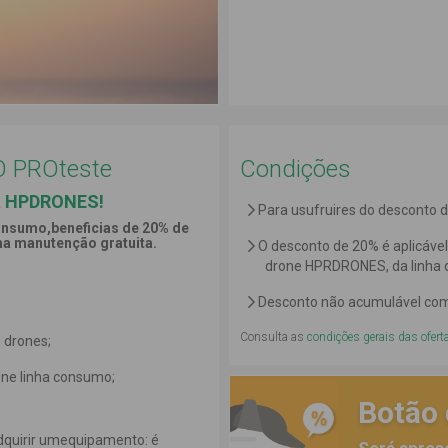
CO PROteste
Condições
a HPDRONES!
Para usufruires do desconto d
onsumo,beneficias de 20% de
ma manutenção gratuita.
O desconto de 20% é aplicáve
drone HPRDRONES, da linha 
Desconto não acumulável com
Consulta as
condições gerais das ofert
 drones;
one linha consumo;
Botão
dquirir umequipamento: é