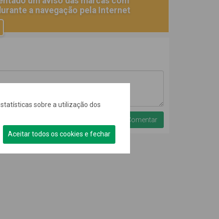
entado um aviso das marcas com
urante a navegação pela Internet
statísticas sobre a utilização dos
nsatisfeito
da
Aceitar todos os cookies e fechar