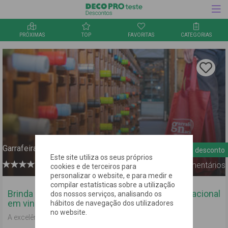
PRÓXIMAS
TOP
FAVORITAS
CATEGORIAS
Inquérito
Clica aqu
para
guardar
a oferta
nos
favorito
Garrafeira Nacional
10% de desconto
Este site utiliza os seus próprios
0
Comentários
cookies e de terceiros para
personalizar o website, e para medir e
compilar estatísticas sobre a utilização
Brinda com 10% de desconto na Garrafeira Nacional
dos nossos serviços, analisando os
em vinhos selecionados!
hábitos de navegação dos utilizadores
no website.
A excelência está na garrafeira.