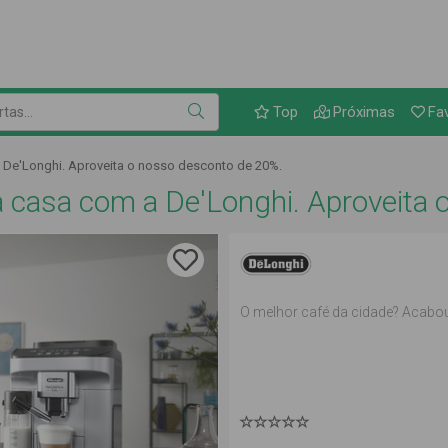
Link para as ofertas
as...
Top
Próximas
Fa
a De'Longhi. Aproveita o nosso desconto de 20%.
ua casa com a De'Longhi. Aproveita
O melhor café da cidade? Acabou