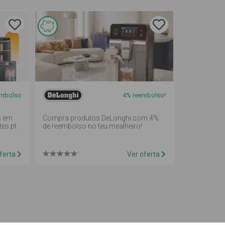
Esta
oferta é
de
reembolso
mbolso
4% reembolso!
em
mealheiro
s em
Compra produtos DeLonghi com 4%
es.pt
de reembolso no teu mealheiro!
ferta
Ver oferta