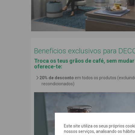
Benefícios exclusivos para DE
Troca os teus grãos de café, sem mudar 
oferece-te:
20% de desconto
em todos os produtos (excluind
recondicionados)
Este site utiliza os seus próprios coo
nossos serviços, analisando os hábit