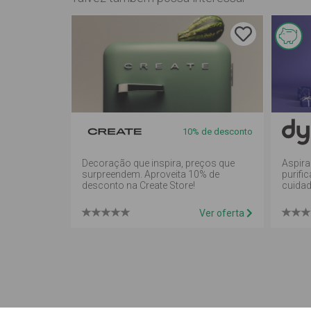
E
of
d
r
10% de desconto
e
m
Decoração que inspira, preços que
Aspira
surpreendem. Aproveita 10% de
purifi
desconto na Create Store!
cuidad
Ver oferta
Inquérito