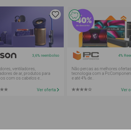
sta
Esta
erta é
oferta é
e
de
eembolso
reembolso
3,6% reembolso
4%
Ree
m
em
ealheiro
mealheiro
dores, ventiladores,
Não percas as melhores oferta
cadores de ar, produtos para
tecnologia com a PcComponent
os com os cabelos e...
e até 4% de...
Ver oferta
Ver o