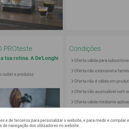
CO PROteste
Condições
a tua rotina. A De'Longhi
Oferta válida para subscritor
Oferta não extensível a famili
o outlet e produtos
Oferta não é válida em produt
Oferta não acumulável com o
Oferta válida mediante aplic
Consulta as
condições gerais das ofert
kies e de terceiros para personalizar o website, e para medir e compilar e
os de navegação dos utilizadores no website.