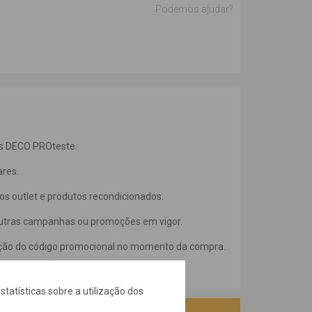
Podemos ajudar?
es DECO PROteste.
ares.
os outlet e produtos recondicionados.
utras campanhas ou promoções em vigor.
ação do código promocional no momento da compra.
as
statísticas sobre a utilização dos