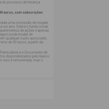
ora do processo de herança
00 euros, com subscrições
brada uma comissão de resgate
 a um ano. Sobre o fundo incide
partimentos de ações e apenas
seguro pode mudar de
 sem qualquer custo associado.
mo de 30 euros, a partir da
 Particulares e o Documento de
os disponibilizados pelo banco.
or isso é remunerada, mas o