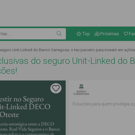
Link para as ofertas
as...
Top
Próximas
Fa
eguro Unit-Linked do Banco Carregosa: o teu parceiro para investir em ações
lusivas do seguro Unit-Linked do B
ções!
Soluções para quem privilegia a