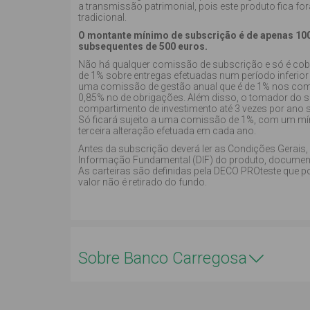
a transmissão patrimonial, pois este produto fica f
tradicional.
O montante mínimo de subscrição é de apenas 10
subsequentes de 500 euros.
Não há qualquer comissão de subscrição e só é co
de 1% sobre entregas efetuadas num período inferior
uma comissão de gestão anual que é de 1% nos com
0,85% no de obrigações. Além disso, o tomador do 
compartimento de investimento até 3 vezes por ano
Só ficará sujeito a uma comissão de 1%, com um míni
terceira alteração efetuada em cada ano.
Antes da subscrição deverá ler as Condições Gerais,
Informação Fundamental (DIF) do produto, document
As carteiras são definidas pela DECO PROteste que p
valor não é retirado do fundo.
Sobre Banco Carregosa