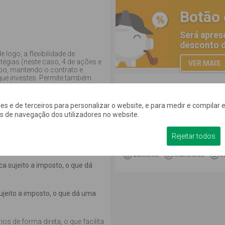
Botão
Será apres
desconto d
logo, a flexibilidade de
atégias (neste caso, 4 de ações e
VER MAIS
po, mantendo o contrato e
 que investes. Permite também
 em vários compartimentos em
Comentários
kies e de terceiros para personalizar o website, e para medir e compilar e
ias
. Com efeito, os seguros Unit
os de navegação dos utilizadores no website.
o no resgate (a taxa normal é de
 os prémios pagos). Essa redução
 feitas as entregas. Se 35% dos
Rejeitar todos
seguro, há lugar aos seguintes
Escreva o seu comentário...
Contente
Indiferente
I
a sujeito a imposto, o que dá
Página de comentários atualiza
ujeito a imposto, o que dá uma
os de forma direta, o que facilita