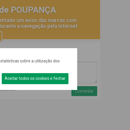
 de POUPANÇA
entado um aviso das marcas com
urante a navegação pela Internet
statísticas sobre a utilização dos
Aceitar todos os cookies e fechar
nsatisfeito
da