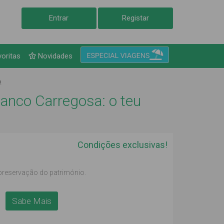
Entrar
Registar
voritas
Novidades
!
anco Carregosa: o teu
Condições exclusivas!
 preservação do património.
Sabe Mais