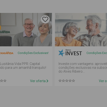
Condições Exclusivas!
Condições Excl
 Lusitânia Vida PPR: Capital
Investe com vantagens: aprovei
ido para um amanhã tranquilo!
condições exclusivas na subsc
do Alves Ribeiro...
Ver oferta
Ver o