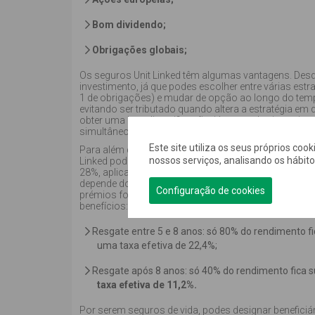
Bom dividendo;
Obrigações globais;
Os seguros Unit Linked têm algumas vantagens. Desde 
investimento, já que podes escolher entre várias estr
1 de obrigações) e mudar de opção ao longo do tem
evitando ser tributado quando altera a estratégia em
obter uma boa diversificação, já que podes investir
simultâneo, e podes fazer contribuições regulares.
Este site utiliza os seus próprios coo
Para além disso, têm
vantagens fiscais e sucessór
nossos serviços, analisando os hábit
Linked podem beneficiar de uma redução de tributaçã
28%, aplicada à diferença entre o valor de resgate e
depende do prazo de investimento e de quando foram
Configuração de cookies
prémios foram pagos na primeira metade da vida do 
benefícios:
Resgate entre 5 e 8 anos: só 80% do rendimento fic
uma taxa efetiva de 22,4%;
Resgate após 8 anos: só 40% do rendimento fica s
taxa efetiva de 11,2%.
Por serem seguros de vida, podes designar beneficiári