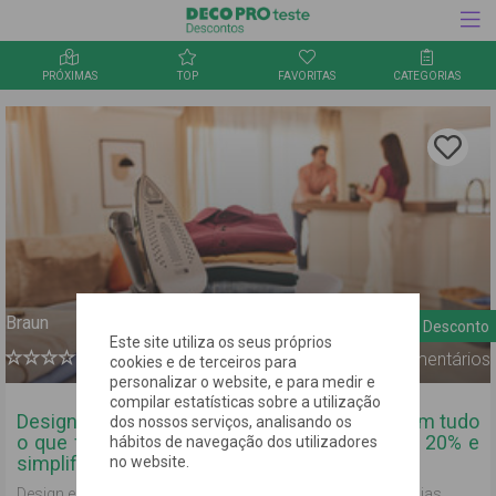
PRÓXIMAS
TOP
FAVORITAS
CATEGORIAS
Inquérito
Clica aqu
para
guardar
a oferta
nos
favorito
Braun
20%
Desconto
Este site utiliza os seus próprios
0
Comentários
cookies e de terceiros para
personalizar o website, e para medir e
compilar estatísticas sobre a utilização
Design inteligente para resultados perfeitos em tudo
dos nossos serviços, analisando os
o que fazes. Aproveita o nosso desconto de 20% e
hábitos de navegação dos utilizadores
simplifica o teu dia a dia com a Braun!
no website.
Design e manufatura da Braun, feita para durar todos os dias.