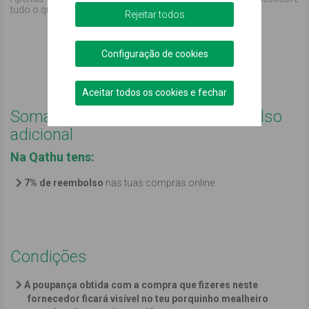
tudo o que temos para te oferecer.
Rejeitar todos
Comprar online
Configuração de cookies
Podemos ajudar?
Aceitar todos os cookies e fechar
Soma no teu mealheiro um reembolso
adicional
Na Qathu tens:
7% de reembolso
nas tuas compras online
Condições
A poupança obtida com a compra que fizeres neste
fornecedor ficará visível no teu porquinho mealheiro