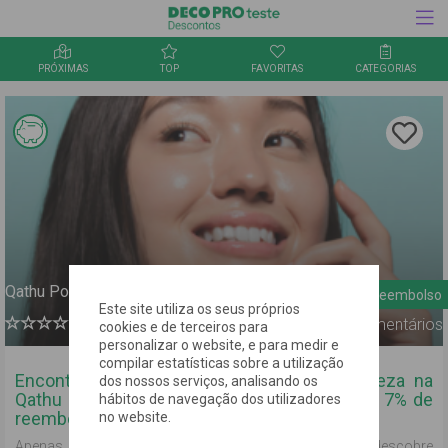
PRÓXIMAS
TOP
FAVORITAS
CATEGORIAS
Inquérito
Informação Link Mágico
Clica aqu
para
guardar
a oferta
nos
favorito
Qathu Portugal
7% de reembolso
Este site utiliza os seus próprios
0
Comentários
cookies e de terceiros para
personalizar o website, e para medir e
compilar estatísticas sobre a utilização
Encontra mais de 100 mil produtos de beleza na
dos nossos serviços, analisando os
Qathu aos melhores preços e acumula ainda 7% de
hábitos de navegação dos utilizadores
reembolso no teu mealheiro!
no website.
Apenas as melhores marcas estão na Qathu! Entra e descobre