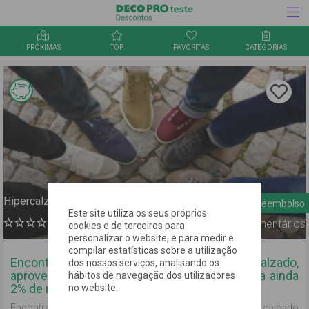
PRÓXIMAS
TOP
FAVORITAS
CATEGORIAS
Inquérito
Informação Link Mágico
Clica aqu
para
guardar
a oferta
nos
favorito
Hipercalzado PT
2% de reembolso
Este site utiliza os seus próprios
0
Comentários
cookies e de terceiros para
personalizar o website, e para medir e
compilar estatísticas sobre a utilização
Encontra todo o tipo de calçado na Hipercalzado,
dos nossos serviços, analisando os
aproveita as melhores promoções e acumula ainda
hábitos de navegação dos utilizadores
2% de reembolso!
no website.
Encontra uma selecção dos melhores vendedores de calçado