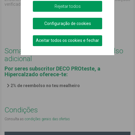
verificados pela Hipercalzado PT
Rejeitar todos
Comprar online
Configuração de cookies
Podemos ajudar?
Aceitar todos os cookies e fechar
Soma no teu mealheiro um reembolso
adicional
Por seres subscritor DECO PROteste, a
Hipercalzado oferece-te:
2% de reembolso no teu mealheiro
Condições
Consulta as
condições gerais das ofertas